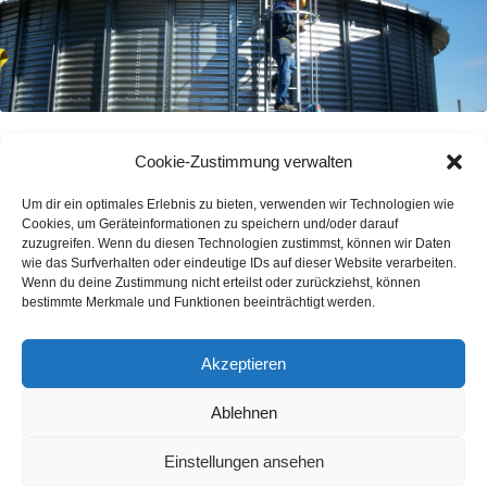
Druckloser Gasspeicher NOXstore
Cookie-Zustimmung verwalten
Zur temporären Überbrückung von Schwankungen in der
Gasproduktion bzw. bei Ausfall von Gasverbrauchern oder
Um dir ein optimales Erlebnis zu bieten, verwenden wir Technologien wie
Reparaturen ist es notwendig, das produzierte Biogas für eine
Cookies, um Geräteinformationen zu speichern und/oder darauf
gewisse Zeit zwischenzuspeichern.
zuzugreifen. Wenn du diesen Technologien zustimmst, können wir Daten
Für drucklose Gasspeicherung bzw. Gasanlagen mit nicht
wie das Surfverhalten oder eindeutige IDs auf dieser Website verarbeiten.
Wenn du deine Zustimmung nicht erteilst oder zurückziehst, können
konstantem Gasdruck aus den Faulgasreaktoren hat ennox das
bestimmte Merkmale und Funktionen beeinträchtigt werden.
Speichersystem NOXstore entwickelt.
Die Speicherung des Biogases/Klärgases erfolgt hierbei in einem
zylindrischen Gasballon, der in einem Gebäude, z.B. einem Silo
Akzeptieren
freibeweglich aufgehängt ist. Der Silo dient in dem Fall als
mechanischer Schutz bzw. Haltekonstruktion.
Ablehnen
Das Speichersystem wurde an geltende Regelwerke wie z.B.
(DVGW, ÖWAV, DWA, SUVA, Sicherheitsregeln für
landwirtschaftliche Biogasanlagen, etc.) angepasst und entspricht
Einstellungen ansehen
internationalen Standards.